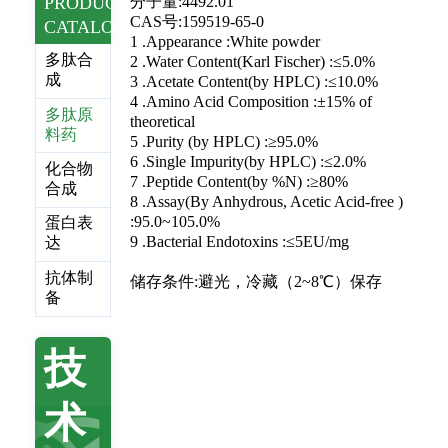
PRODUCT
分子量:4492.01
CAS号:159519-65-0
CATALOG
1 .Appearance :White powder
多肽合
2 .Water Content(Karl Fischer) :≤5.0%
成
3 .Acetate Content(by HPLC) :≤10.0%
4 .Amino Acid Composition :±15% of
多肽原
theoretical
料药
5 .Purity (by HPLC) :≥95.0%
6 .Single Impurity(by HPLC) :≤2.0%
化合物
7 .Peptide Content(by %N) :≥80%
合成
8 .Assay(By Anhydrous, Acetic Acid-free )
:95.0~105.0%
蛋白表
9 .Bacterial Endotoxins :≤5EU/mg
达
抗体制
储存条件:避光，冷藏（2~8℃）保存
备
技
术