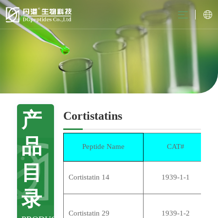
产
Cortistatins
品
Peptide Name
CAT#
目
P
Cortistatin 14
1939-1-1
e
录
G
Cortistatin 29
1939-1-2
s