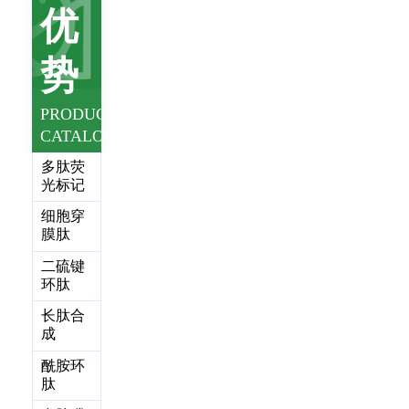
优
势
PRODUCT
CATALOG
多肽荧
光标记
细胞穿
膜肽
二硫键
环肽
长肽合
成
酰胺环
肽